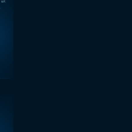
шт.
ь