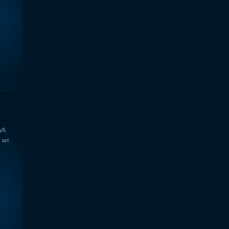
уб.
шт.
ь