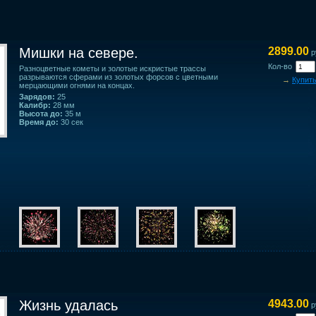
Мишки на севере.
2899.00
р
Кол-во
Разноцветные кометы и золотые искристые трассы
разрываются сферами из золотых форсов с цветными
→
Купит
мерцающими огнями на концах.
Зарядов:
25
Калибр:
28 мм
Высота до:
35 м
Время до:
30 сек
Жизнь удалась
4943.00
р