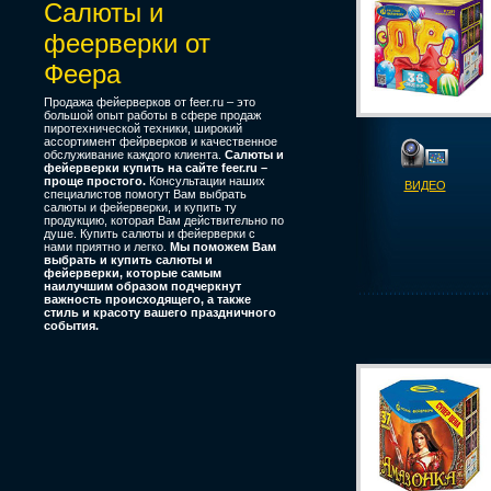
Салюты и
феерверки от
Феера
Продажа фейерверков от feer.ru – это
большой опыт работы в сфере продаж
пиротехнической техники, широкий
ассортимент фейрверков и качественное
обслуживание каждого клиента.
Салюты и
фейерверки купить на сайте feer.ru –
проще простого.
Консультации наших
ВИДЕО
специалистов помогут Вам выбрать
салюты и фейерверки, и купить ту
продукцию, которая Вам действительно по
душе. Купить салюты и фейерверки с
нами приятно и легко.
Мы поможем Вам
выбрать и купить салюты и
фейерверки, которые самым
наилучшим образом подчеркнут
важность происходящего, а также
стиль и красоту вашего праздничного
события.