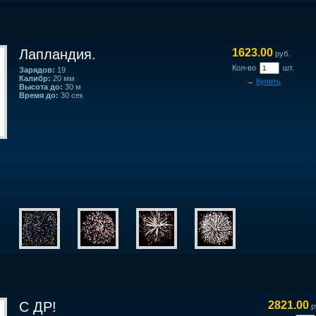
Лапландия.
1623.00
руб.
Кол-во
шт.
Зарядов:
19
Калибр:
20 мм
→
Купить
Высота до:
30 м
Время до:
30 сек
С ДР!
2821.00
р