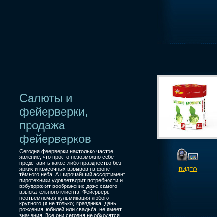
Салюты и
фейерверки,
продажа
фейерверков
Сегодня феерверки настолько частое
явление, что просто невозможно себе
представить какое-либо празднество без
ярких и красочных взрывов на фоне
ВИДЕО
тёмного неба. А широчайший ассортимент
пиротехники удовлетворит потребности и
взбудоражит воображение даже самого
взыскательного клиента. Фейерверк –
неотъемлемая кульминация любого
крупного (и не только) праздника. День
рождения, юбилей или свадьба, не имеет
значения. Все они сегодня не обходятся