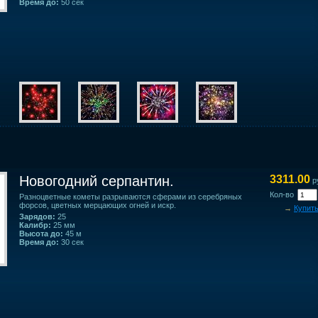
Время до:
50 сек
Новогодний серпантин.
3311.00
р
Кол-во
Разноцветные кометы разрываются сферами из серебряных
форсов, цветных мерцающих огней и искр.
→
Купит
Зарядов:
25
Калибр:
25 мм
Высота до:
45 м
Время до:
30 сек