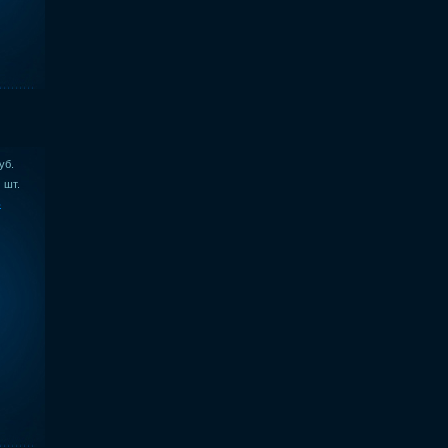
уб.
шт.
ь