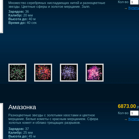
Кол-во
Множество серебряных ниспадающих нитей и разноцветные
звезды. Цветные сферы и золотое мерцание. Залп.
→
Купит
Зарядов:
36
Калибр:
20 мм
Высота до:
40 м
Время до:
40 сек
Амазонка
6873.00
р
Кол-во
Разноцветные звезды с золотыми хвостами и цветное
мерцание. Белые кометы с красным мерцанием. Сфера
→
Купит
золотых комет и облако трещащих разрывов.
Зарядов:
37
Калибр:
25 мм
Высота до:
45 м