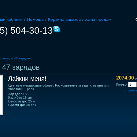
ый кабинет
/
Помощь
/
Корзина заказов
/
Хиты продаж
5) 504-30-13
алюты до 47 зарядов
 47 зарядов
Лайкни меня!
2074.00
р
Кол-во
Цветные мерцающие сферы. Разноцветные звезды с пышными
хвостами. Треск.
→
Купит
Зарядов:
36
Калибр:
18 мм
Высота до:
25 м
Время до:
30 сек