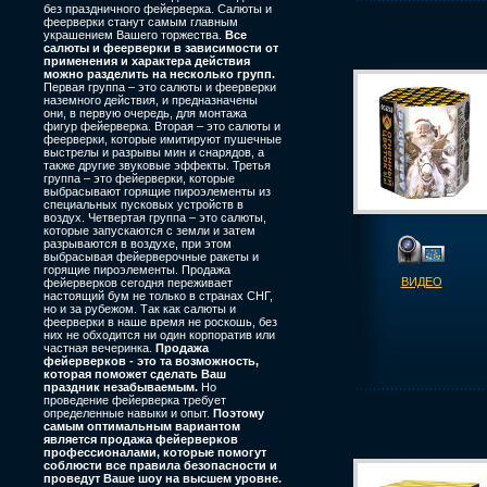
без праздничного фейерверка. Салюты и
феерверки станут самым главным
украшением Вашего торжества.
Все
салюты и феерверки в зависимости от
применения и характера действия
можно разделить на несколько групп.
Первая группа – это салюты и феерверки
наземного действия, и предназначены
они, в первую очередь, для монтажа
фигур фейерверка. Вторая – это салюты и
феерверки, которые имитируют пушечные
выстрелы и разрывы мин и снарядов, а
также другие звуковые эффекты. Третья
группа – это фейерверки, которые
выбрасывают горящие пироэлементы из
специальных пусковых устройств в
воздух. Четвертая группа – это салюты,
которые запускаются с земли и затем
разрываются в воздухе, при этом
выбрасывая фейерверочные ракеты и
горящие пироэлементы. Продажа
ВИДЕО
фейерверков сегодня переживает
настоящий бум не только в странах СНГ,
но и за рубежом. Так как салюты и
феерверки в наше время не роскошь, без
них не обходится ни один корпоратив или
частная вечеринка.
Продажа
фейерверков - это та возможность,
которая поможет сделать Ваш
праздник незабываемым.
Но
проведение фейерверка требует
определенные навыки и опыт.
Поэтому
самым оптимальным вариантом
является продажа фейерверков
профессионалами, которые помогут
соблюсти все правила безопасности и
проведут Ваше шоу на высшем уровне.