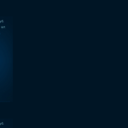
уб.
шт.
ь
уб.