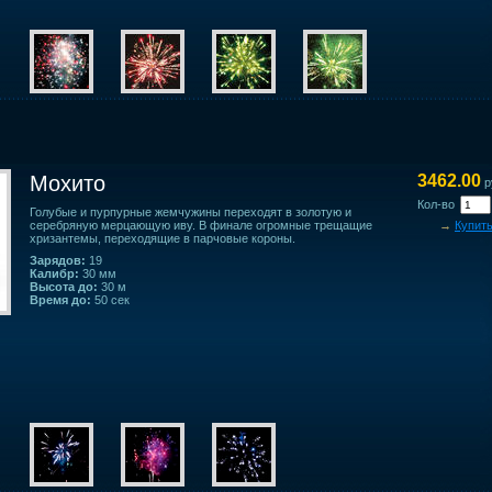
Мохито
3462.00
р
Кол-во
Голубые и пурпурные жемчужины переходят в золотую и
серебряную мерцающую иву. В финале огромные трещащие
→
Купит
хризантемы, переходящие в парчовые короны.
Зарядов:
19
Калибр:
30 мм
Высота до:
30 м
Время до:
50 сек