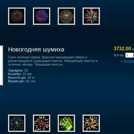
Новогодняя шумиха
3732.00
р
Кол-во
Сине-зеленая сфера. Красная мерцающая сфера и
разлетающиеся шуршащие кометы. Мерцающие хвосты и
→
Купит
зеленые звезды. Трещащие хвосты.
Зарядов:
20
Калибр:
32 мм
Высота до:
45 м
Время до:
45 сек