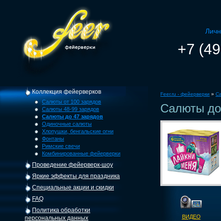
Личн
+7 (49
Коллекция фейерверков
Feer.ru - фейерверки
»
С
Салюты от 100 зарядов
Салюты до
Салюты 48-99 зарядов
Салюты до 47 зарядов
Одиночные салюты
Хлопушки, бенгальские огни
Фонтаны
Римские свечи
Комбинированные фейерверки
Проведение фейерверк-шоу
Яркие эффекты для праздника
Специальные акции и скидки
FAQ
Политика обработки
ВИДЕО
персональных данных