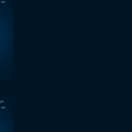
шт.
ь
уб.
шт.
ь