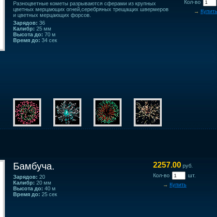
Кол-во
Разноцветные кометы разрываются сферами из крупных
цветных мерцающих огней,серебряных трещащих швермеров
→
Купит
и цветных мерцающих форсов.
Зарядов:
36
Калибр:
25 мм
Высота до:
70 м
Время до:
34 сек
Бамбуча.
2257.00
руб.
Кол-во
шт.
Зарядов:
20
Калибр:
20 мм
→
Купить
Высота до:
40 м
Время до:
25 сек