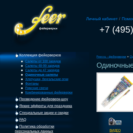
Личный кабинет
/
Помо
+7 (495
Коллекция фейерверков
Feer.ru - фейерверки
»
О
Салюты от 100 зарядов
Одиночные
Салюты 48-99 зарядов
Салюты до 47 зарядов
Одиночные салюты
Хлопушки, бенгальские огни
Фонтаны
Римские свечи
Комбинированные фейерверки
Проведение фейерверк-шоу
Яркие эффекты для праздника
Специальные акции и скидки
FAQ
Политика обработки
ВИДЕО
персональных данных