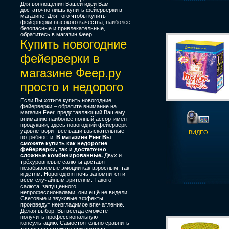
Для воплощения Вашей идеи Вам
достаточно лишь купить фейерверки в
магазине. Для того чтобы купить
фейерверки высокого качества, наиболее
безопасные и привлекательные,
обратитесь в магазин Феер.
Купить новогодние
фейерверки в
магазине Феер.ру
просто и недорого
Если Вы хотите купить новогодние
фейерверки – обратите внимание на
магазин Feer, представляющий Вашему
вниманию наиболее полный ассортимент
продукции, здесь новогодний фейерверк
удовлетворит все ваши взыскательные
ВИДЕО
потребности.
В магазине Feer Вы
сможете купить как недорогие
фейерверки, так и достаточно
сложные комбинированные.
Двух и
трёхуровневые салюты доставят
незабываемые эмоции как взрослым, так
и детям. Новогодняя ночь запомнится и
всем случайным зрителям. Такого
салюта, запущенного
непрофессионалами, они ещё не видели.
Световые и звуковые эффекты
произведут неизгладимое впечатление.
Делая выбор, Вы всегда сможете
получить профессиональную
консультацию. Самостоятельно сравнить