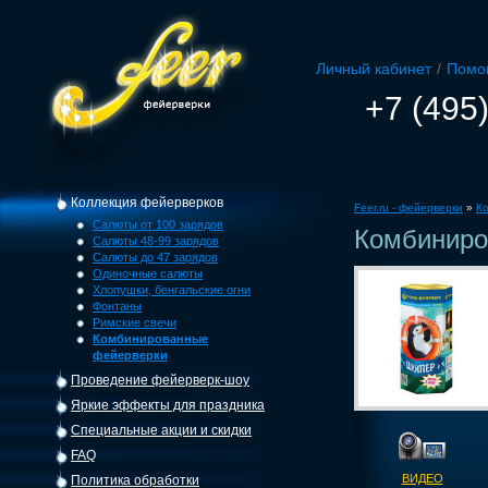
Личный кабинет
/
Помо
+7 (495
Коллекция фейерверков
Feer.ru - фейерверки
»
К
Салюты от 100 зарядов
Комбиниро
Салюты 48-99 зарядов
Салюты до 47 зарядов
Одиночные салюты
Хлопушки, бенгальские огни
Фонтаны
Римские свечи
Комбинированные
фейерверки
Проведение фейерверк-шоу
Яркие эффекты для праздника
Специальные акции и скидки
FAQ
ВИДЕО
Политика обработки