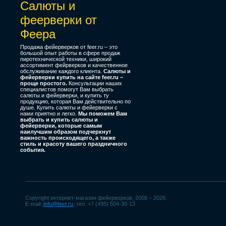
Салюты и
феерверки от
Феера
Продажа фейерверков от feer.ru – это
большой опыт работы в сфере продаж
пиротехнической техники, широкий
ассортимент фейрверков и качественное
обслуживание каждого клиента.
Салюты и
фейерверки купить на сайте feer.ru –
проще простого.
Консультации наших
специалистов помогут Вам выбрать
салюты и фейерверки, и купить ту
продукцию, которая Вам действительно по
душе. Купить салюты и фейерверки с
нами приятно и легко.
Мы поможем Вам
выбрать и купить салюты и
фейерверки, которые самым
наилучшим образом подчеркнут
важность происходящего, а также
стиль и красоту вашего праздничного
события.
Copyright интернет-магазин фейерверков, 2008 – 2026.
E-mail:
info@feer.ru
, тел. +7 (495) 504-30-13