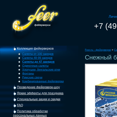
Личн
+7 (49
Коллекция фейерверков
Feer.ru - фейерверки
»
С
Салюты от 100 зарядов
Снежный б
Салюты 48-99 зарядов
Салюты до 47 зарядов
Одиночные салюты
Хлопушки, бенгальские огни
Фонтаны
Римские свечи
Комбинированные фейерверки
Проведение фейерверк-шоу
Яркие эффекты для праздника
Специальные акции и скидки
FAQ
Политика обработки
персональных данных