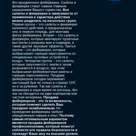
без праздничного фейерверка. Салюты и
феерверки станут самым главным
украшением Вашего торжества.
Все
салюты и феерверки в зависимости от
применения и характера действия
можно разделить на несколько групп.
Первая группа – это салюты и феерверки
наземного действия, и предназначены
они, в первую очередь, для монтажа
фигур фейерверка. Вторая – это салюты и
феерверки, которые имитируют пушечные
выстрелы и разрывы мин и снарядов, а
также другие звуковые эффекты. Третья
группа – это фейерверки, которые
выбрасывают горящие пироэлементы из
специальных пусковых устройств в
воздух. Четвертая группа – это салюты,
которые запускаются с земли и затем
разрываются в воздухе, при этом
выбрасывая фейерверочные ракеты и
горящие пироэлементы. Продажа
фейерверков сегодня переживает
настоящий бум не только в странах СНГ,
но и за рубежом. Так как салюты и
феерверки в наше время не роскошь, без
них не обходится ни один корпоратив или
частная вечеринка.
Продажа
фейерверков - это та возможность,
которая поможет сделать Ваш
праздник незабываемым.
Но
проведение фейерверка требует
определенные навыки и опыт.
Поэтому
самым оптимальным вариантом
является продажа фейерверков
профессионалами, которые помогут
соблюсти все правила безопасности и
проведут Ваше шоу на высшем уровне.