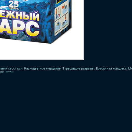
ыми хвостами. Разноцветное мерцание. Ттрещащие разрывы. Красочная концовка. М
их нитей.