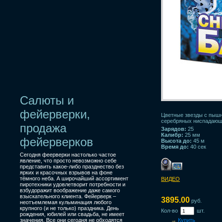
Салюты и
фейерверки,
Цветные звезды с пышн
серебряных ниспадающ
продажа
Зарядов:
25
Калибр:
25 мм
фейерверков
Высота до:
45 м
Время до:
40 сек
Сегодня феерверки настолько частое
явление, что просто невозможно себе
представить какое-либо празднество без
ярких и красочных взрывов на фоне
тёмного неба. А широчайший ассортимент
ВИДЕО
пиротехники удовлетворит потребности и
взбудоражит воображение даже самого
взыскательного клиента. Фейерверк –
3895.00
руб.
неотъемлемая кульминация любого
крупного (и не только) праздника. День
Кол-во
шт.
рождения, юбилей или свадьба, не имеет
значения. Все они сегодня не обходятся
→
Купить