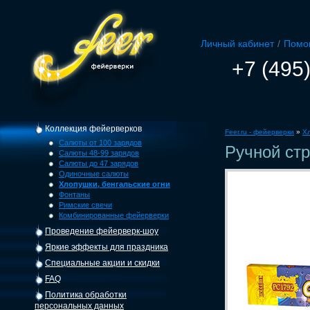
Личный кабинет
/
Помо
+7 (495
Коллекция фейерверков
Feer.ru - фейерверки
»
Хл
Салюты от 100 зарядов
Ручной стр
Салюты 48-99 зарядов
Салюты до 47 зарядов
Одиночные салюты
Хлопушки, бенгальские огни
Фонтаны
Римские свечи
Комбинированные фейерверки
Проведение фейерверк-шоу
Яркие эффекты для праздника
Специальные акции и скидки
FAQ
Политика обработки
персональных данных