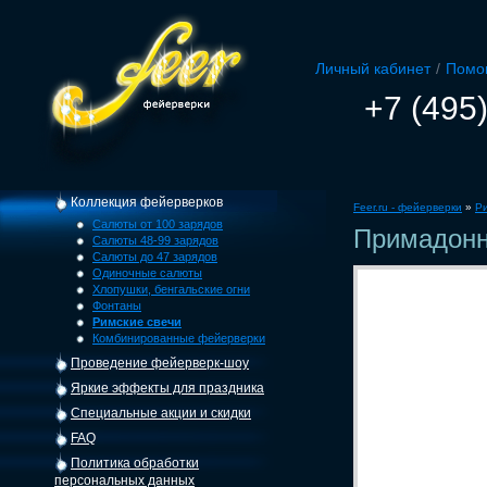
Личный кабинет
/
Помо
+7 (495
Коллекция фейерверков
Feer.ru - фейерверки
»
Ри
Салюты от 100 зарядов
Примадон
Салюты 48-99 зарядов
Салюты до 47 зарядов
Одиночные салюты
Хлопушки, бенгальские огни
Фонтаны
Римские свечи
Комбинированные фейерверки
Проведение фейерверк-шоу
Яркие эффекты для праздника
Специальные акции и скидки
FAQ
Политика обработки
персональных данных