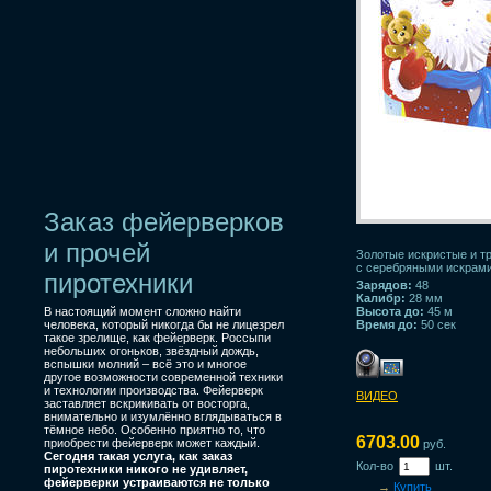
Заказ фейерверков
и прочей
Золотые искристые и 
с серебряными искрами
пиротехники
Зарядов:
48
Калибр:
28 мм
В настоящий момент сложно найти
Высота до:
45 м
человека, который никогда бы не лицезрел
Время до:
50 сек
такое зрелище, как фейерверк. Россыпи
небольших огоньков, звёздный дождь,
вспышки молний – всё это и многое
другое возможности современной техники
и технологии производства. Фейерверк
ВИДЕО
заставляет вскрикивать от восторга,
внимательно и изумлённо вглядываться в
тёмное небо. Особенно приятно то, что
6703.00
приобрести фейерверк может каждый.
руб.
Сегодня такая услуга, как заказ
Кол-во
шт.
пиротехники никого не удивляет,
фейерверки устраиваются не только
→
Купить