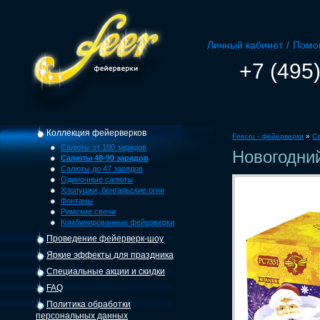
Личный кабинет
/
Помо
+7 (495
Коллекция фейерверков
Feer.ru - фейерверки
»
С
Салюты от 100 зарядов
Новогодни
Салюты 48-99 зарядов
Салюты до 47 зарядов
Одиночные салюты
Хлопушки, бенгальские огни
Фонтаны
Римские свечи
Комбинированные фейерверки
Проведение фейерверк-шоу
Яркие эффекты для праздника
Специальные акции и скидки
FAQ
Политика обработки
персональных данных