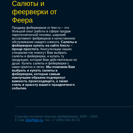
Салюты и
феерверки от
Феера
Продажа фейерверков от feer.ru – это
большой опыт работы в сфере продаж
пиротехнической техники, широкий
ассортимент фейрверков и качественное
обслуживание каждого клиента.
Салюты и
фейерверки купить на сайте feer.ru –
проще простого.
Консультации наших
специалистов помогут Вам выбрать
салюты и фейерверки, и купить ту
продукцию, которая Вам действительно по
душе. Купить салюты и фейерверки с
нами приятно и легко.
Мы поможем Вам
выбрать и купить салюты и
фейерверки, которые самым
наилучшим образом подчеркнут
важность происходящего, а также
стиль и красоту вашего праздничного
события.
Copyright интернет-магазин фейерверков, 2008 – 2026.
E-mail:
info@feer.ru
, тел. +7 (495) 504-30-13