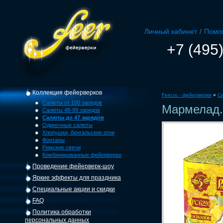
Личный кабинет
/
Помо
+7 (495
Коллекция фейерверков
Feer.ru - фейерверки
»
С
Салюты от 100 зарядов
Мармелад.
Салюты 48-99 зарядов
Салюты до 47 зарядов
Одиночные салюты
Хлопушки, бенгальские огни
Фонтаны
Римские свечи
Комбинированные фейерверки
Проведение фейерверк-шоу
Яркие эффекты для праздника
Специальные акции и скидки
FAQ
Политика обработки
персональных данных