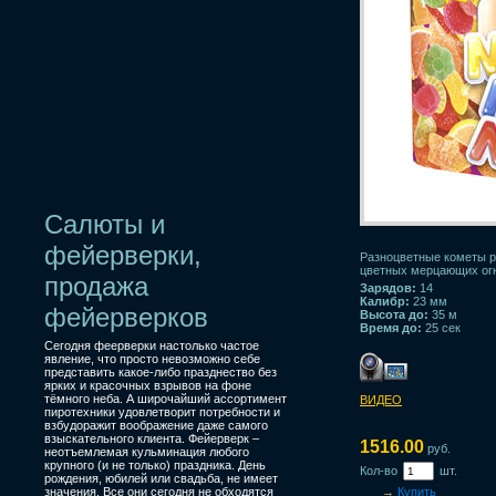
Салюты и
фейерверки,
Разноцветные кометы р
цветных мерцающих ог
продажа
Зарядов:
14
Калибр:
23 мм
фейерверков
Высота до:
35 м
Время до:
25 сек
Сегодня феерверки настолько частое
явление, что просто невозможно себе
представить какое-либо празднество без
ярких и красочных взрывов на фоне
тёмного неба. А широчайший ассортимент
ВИДЕО
пиротехники удовлетворит потребности и
взбудоражит воображение даже самого
взыскательного клиента. Фейерверк –
1516.00
руб.
неотъемлемая кульминация любого
крупного (и не только) праздника. День
Кол-во
шт.
рождения, юбилей или свадьба, не имеет
значения. Все они сегодня не обходятся
→
Купить