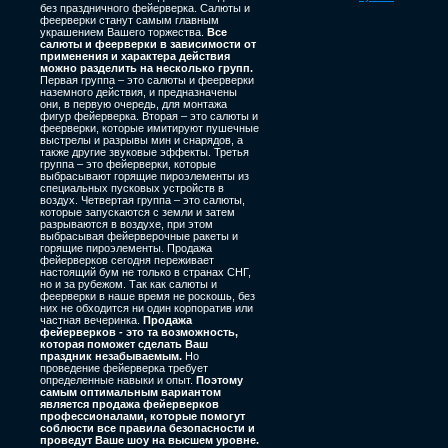
без праздничного фейерверка. Салюты и
феерверки станут самым главным
украшением Вашего торжества.
Все
салюты и феерверки в зависимости от
применения и характера действия
можно разделить на несколько групп.
Первая группа – это салюты и феерверки
наземного действия, и предназначены
они, в первую очередь, для монтажа
фигур фейерверка. Вторая – это салюты и
феерверки, которые имитируют пушечные
выстрелы и разрывы мин и снарядов, а
также другие звуковые эффекты. Третья
группа – это фейерверки, которые
выбрасывают горящие пироэлементы из
специальных пусковых устройств в
воздух. Четвертая группа – это салюты,
которые запускаются с земли и затем
разрываются в воздухе, при этом
выбрасывая фейерверочные ракеты и
горящие пироэлементы. Продажа
фейерверков сегодня переживает
настоящий бум не только в странах СНГ,
но и за рубежом. Так как салюты и
феерверки в наше время не роскошь, без
них не обходится ни один корпоратив или
частная вечеринка.
Продажа
фейерверков - это та возможность,
которая поможет сделать Ваш
праздник незабываемым.
Но
проведение фейерверка требует
определенные навыки и опыт.
Поэтому
самым оптимальным вариантом
является продажа фейерверков
профессионалами, которые помогут
соблюсти все правила безопасности и
проведут Ваше шоу на высшем уровне.